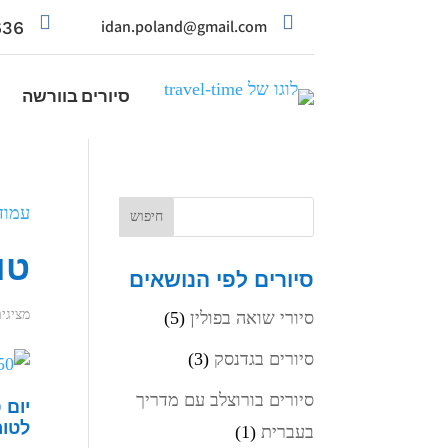


36+
idan.poland@gmail.com
סיורים בוורשה
עמוד
טו
סיורים לפי הנושאים
מציגים את 
סיורי שואה בפולין
(5)
סיורים בגדנסק
(3)
סיורים בורוצלב עם מדריך
יום 
לטור
בעברית
(1)