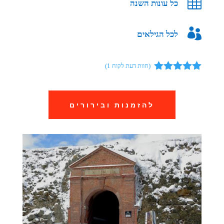

כל עונות השנה

לכל הגילאים
(חוות דעת לקוח
1
)
מדורג
5.00
מתוך 5
מבוסס על
להזמנות ובירורים
דירוגים של
לקוחות