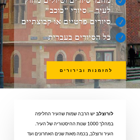

מחבר סיורים וטיולים מחוץ
לעיר – סיורי "כוכב"

סיורים פרטיים או קבוצתיים

כל הסיורים בעברית
להזמנות ובירורים
לורוצלב
יש הרבה שמות שהעיר החליפה
במהלך 1000 שנות ההיסטוריה של העיר.
העיר ורוצלב, בכמה מאות שנים האחרונים ועד