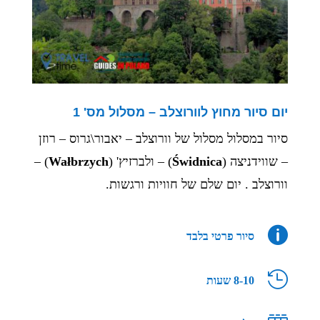
יום סיור מחוץ לוורוצלב – מסלול מס' 1
סיור במסלול מסלול של וורוצלב – יאבור\גרוס – רוזן
– שווידניצה (
Świdnica
) – ולברזיץ' (
Wałbrzych
) –
וורוצלב . יום שלם של חוויות ורגשות.

סיור פרטי בלבד

8-10 שעות