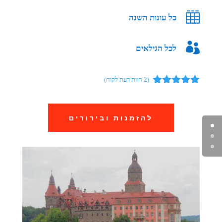

כל עונות השנה

לכל הגילאים
(
2
חוות דעת לקוח)
מדורגים
5.00
מתוך 5
מבוסס על
להזמנות ובירורים
דירוגים של
לקוחות