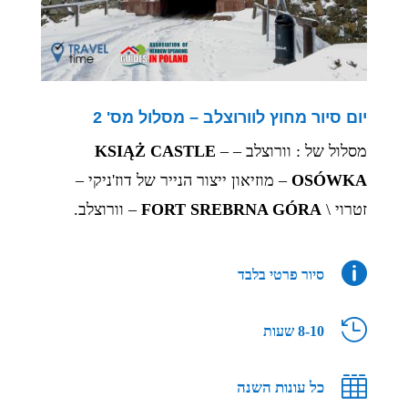
יום סיור מחוץ לוורוצלב – מסלול מס' 2
מסלול של : וורוצלב –
–
KSIĄŻ CASTLE
OSÓWKA
– מוזיאון ייצור הנייר של דוז'ניקי –
זטרוי \
FORT SREBRNA GÓRA
– וורוצלב.

סיור פרטי בלבד

8-10 שעות

כל עונות השנה