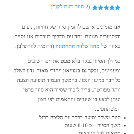
(
2
חוות דעת לקוח)
מדורגים
5.00
מתוך 5
מבוסס על
אנו מזמינים אתכם להזמין סיור של חוויות, נופים
דירוגים של
והיסטוריה מגוונת. יחד עם מדריך בעברית אנו נסייר
לקוחות
באזור של
מחוז שלזיה התחתונה
(דרומית לוורוצלב).
במהלך הסיור נבקר בלא מעט אתרים חשובים
ומעניינים, נ
בקר גם במוזיאון ייחודי מאוד
. נדע לשלב
כל דבר במינון הנכון. בהמשך העמוד תופיעה הצעה
יותר מפורטת. צריך לזכור שסיור הוא סיור פרטי
וניתן לבצע בו שינויים והתאמות לפי רצון
המשתתפים.
סיור משלב נסיעה ברכב עם הליכה ברגל
משך הסיור – כ 8-10 שעות
מתאים לכל הגילאים