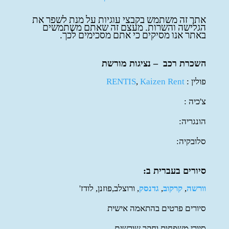
אתר זה משתמש בקבצי עוגיות על מנת לשפר את
הגלישה והשרות. מעצם זה שאתם משתמשים
באתר אנו מסיקים כי אתם מסכימים לכך.
השכרת רכב – נציגות מורשת
פולין :
Kaizen Rent
,
RENTIS
צ'כיה :
הונגריה:
סלובקיה:
סיורים בעברית ב:
וורשה
,
קרקוב
,
גדנסק
, ורוצלב,פוזנן, לודז'
סיורים פרטים בהתאמה אישית
סיורי משפחות וחקר שורשים