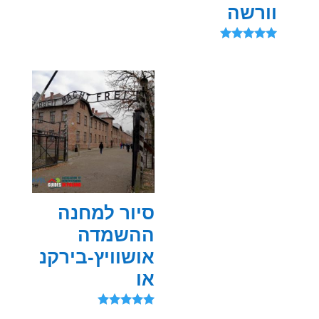
וורשה
דורג
5.00
מתוך 5
סיור למחנה
ההשמדה
אושוויץ-בירקנ
או
דורג