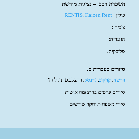
השכרת רכב – נציגות מורשת
פולין :
Kaizen Rent
,
RENTIS
צ'כיה :
הונגריה:
סלובקיה:
סיורים בעברית ב:
וורשה
,
קרקוב
,
גדנסק
, ורוצלב,פוזנן, לודז'
סיורים פרטים בהתאמה אישית
סיורי משפחות וחקר שורשים