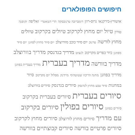
חיפושים הפופולארים
אושוויץ-בירקנאו
גרוס-רוזן
זאליפה
דומברובה טרנובסקה
הרי הטאטרי
זקופנה
טיול יום מחוץ לקרקוב
טיולים בקרקוב
טיולים
טורון
מחוץ לורשה
יום סיור כוכב מוורוצלב
טרנוב
יום סיור מחוץ לפוזנן
יום סיור
מדריך בוורוצלב
מדריך בגדנסק
כיור כפרים מקרקוב
מפוזנן
לנצוט
מדריך בעברית
מדריך בוורשה
מדריך בעברית בפוזנן
מדריך בפוזנן
סיור
מחנה הריכוז שטוטהוף
מיידנק
מסלול יום מקרקוב
במחנות
סיורים בגדנסק
סיורים בוורוצלב
סיור טבע מחוץ לגדנסק
סיורים בעברית
סיורים בעברית בקרקוב
סיורים בפולין
סיורים בקרקוב
סיורים בפוזנן
עם מדריך
סיורים מחוץ לקרקוב
סיורים מחוץ לורוצלב
סיורים פרטיים בורשה
סיורים קבוצתיים בוורשה