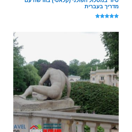
סיור במסלול הפולני (קלאסי) בוורשה עם
מדריך בעברית
דורג
5.00
מתוך 5