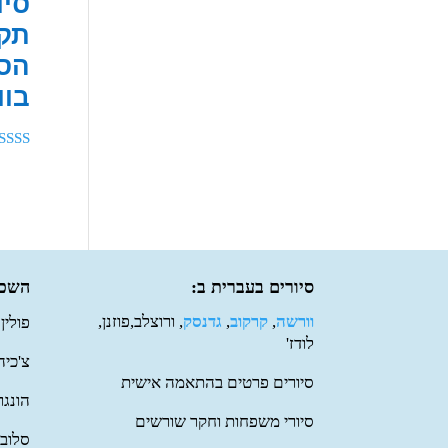
סיו
תק
הסו
בוו
דורג
5.00
מתוך 5
סיורים בעברית ב:
השכר
וורשה
,
קרקוב
,
גדנסק
, ורוצלב,פוזנן,
פולין
לודז'
צ'כיה
סיורים פרטים בהתאמה אישית
הונגר
סיורי משפחות וחקר שורשים
סלובק