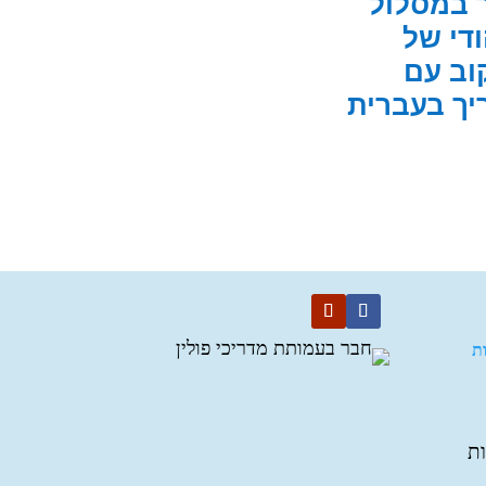
ר במסלול
די של
וב עם
יך בעברית
ת
ת