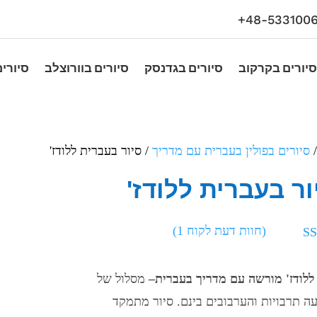
48-5331006
סיורים בקרקוב
סיורים בגדנסק
סיורים בוורוצלב
סיורים
סיורים בפולין בעברית עם מדריך
/ סיור בעברית ללודז'
ור בעברית ללודז'
(חוות דעת לקוח
1
)
ג
5.00
מתוך 5
ס על
 ללודז' מורשה עם מדריך בעברית
–
מסלול של
גים של
ה תרבויות והערבובים בינם. סיור מתמקד
ות