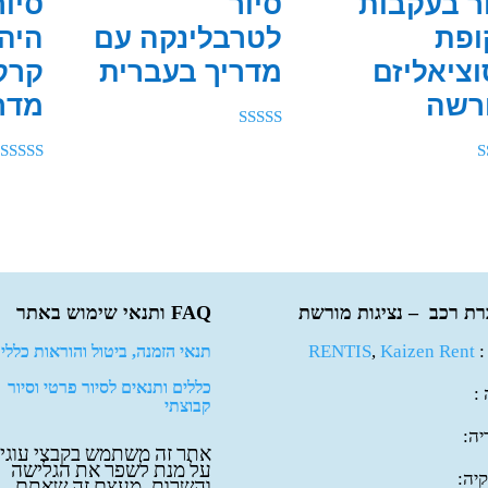
ר בעקבות
סיור
סיו
ופת
לטרבלינקה עם
היהו
ציאליזם
מדריך בעברית
קרק
רשה
מדר
דורג
5.00
מתוך 5
דורג
5.00
מתוך 5
ת רכב – נציגות מורשת
FAQ ותנאי שימוש באתר
 :
Kaizen Rent
,
RENTIS
תנאי הזמנה, ביטול והוראות כלליו
כללים ותנאים לסיור פרטי וסיור
 :
קבוצתי
יה:
אתר זה משתמש בקבצי עוגיו
על מנת לשפר את הגלישה
יה: