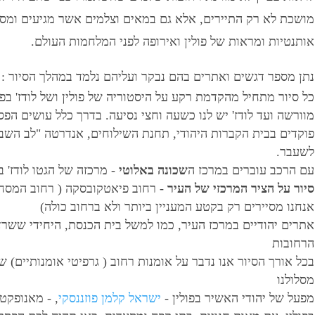
מושכת לא רק התיירים, אלא גם במאים וצלמים אשר מגיעים ומ
אותנטיות ומראות של פולין ואירופה לפני המלחמות העולם.
נתן מספר דגשים ואתרים בהם נבקר ועליהם נלמד במהלך הסיור :
כל סיור מתחיל מהקדמת רקע על היסטוריה של פולין ושל לודז' בפ
מוורשה ועד לודז' יש לנו כשעה וחצי נסיעה. בדרך כלל עושים ה
פוקדים בבית הקברות היהודי, תחנת השילוחים, אנדרטה "לב השבור
לשעבר.
עם הרכב עוברים במרכז ה
שכונה באלוטי
- מרכזה של הגטו לודז' 
סיור על הציר המרכזי של העיר
- רחוב פיאטקובסקה ( רחוב המסחר
אנחנו מסיירים רק בקטע המעניין ביותר ולא ברחוב כולה)
אתרים יהודיים במרכז העיר, כמו למשל בית הכנסת, היחידי שש
הרחובות
בכל אורך הסיור אנו נדבר על אומנות רחוב ( גרפיטי אומנותיים) 
מסלולנו
מפעל של יהודי האשיר בפולין -
ישראל קלמן פוזננסקי
, - מאנופקט