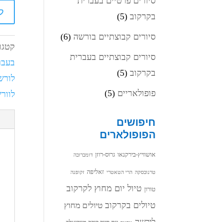
סיורים פרטיים בעברית
ל
בקרקוב
(5)
סיורים קבוצתיים בורשה
(6)
קטגו
סיורים קבוצתיים בעברית
בעבר
בקרקוב
(5)
לורש
פופולאריים
(5)
לוור
חיפושים
הפופולארים
אושוויץ-בירקנאו
גרוס-רוזן
דומברובה
זאליפה
טרנובסקה
הרי הטאטרי
זקופנה
טיול יום מחוץ לקרקוב
טורון
טיולים בקרקוב
טיולים מחוץ
לורשה