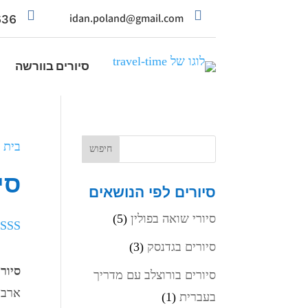


36+
idan.poland@gmail.com
סיורים בוורשה
בית
/
סי
סיורים לפי הנושאים
סיורי שואה בפולין
(5)
מדור
סיורים בגדנסק
(3)
מבוס
סיור
סיורים בורוצלב עם מדריך
דירו
ארבע
לקוח
בעברית
(1)